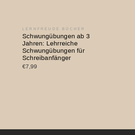
PRODUKT BEI AMAZON
LERNFREUDE BÜCHER
KAUFEN
Schwungübungen ab 3
Jahren: Lehrreiche
Schwungübungen für
Schreibanfänger
€
7,99