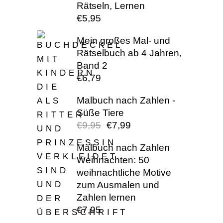
Rätseln, Lernen
€
5,95
Mein großes Mal- und
Rätselbuch ab 4 Jahren,
Band 2
€
6,79
Malbuch nach Zahlen -
Süße Tiere
€
9,95
€
7,99
URSPRÜNGLI
AKTUELL
PREIS
PREIS
Malbuch nach Zahlen
WAR:
IST:
Weihnachten: 50
€9,95
€7,99.
weihnachtliche Motive
zum Ausmalen und
Zahlen lernen
€
7,95