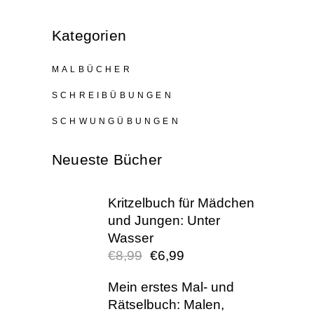
Kategorien
MALBÜCHER
SCHREIBÜBUNGEN
SCHWUNGÜBUNGEN
Neueste Bücher
Kritzelbuch für Mädchen
und Jungen: Unter
Wasser
€
8,99
€
6,99
URSPRÜNGLI
AKTUELL
PREIS
PREIS
Mein erstes Mal- und
WAR:
IST:
Rätselbuch: Malen,
€8,99
€6,99.