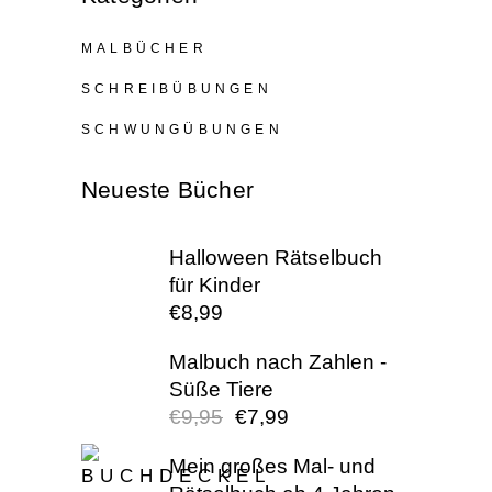
MALBÜCHER
SCHREIBÜBUNGEN
SCHWUNGÜBUNGEN
Neueste Bücher
Halloween Rätselbuch
für Kinder
€
8,99
Malbuch nach Zahlen -
Süße Tiere
€
9,95
€
7,99
URSPRÜNGLI
AKTUELL
PREIS
PREIS
Mein großes Mal- und
WAR:
IST: