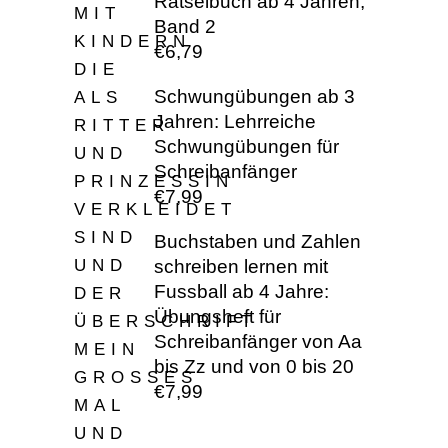
Rätselbuch ab 4 Jahren,
€9,95
€7,99.
Band 2
€
6,79
Schwungübungen ab 3
Jahren: Lehrreiche
Schwungübungen für
Schreibanfänger
€
7,99
Buchstaben und Zahlen
schreiben lernen mit
Fussball ab 4 Jahre:
Übungsheft für
Schreibanfänger von Aa
bis Zz und von 0 bis 20
€
7,99